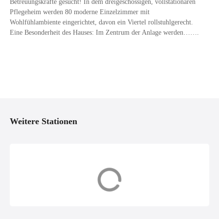
Betreuungskräfte gesucht! In dem dreigeschossigen, vollstationären
Pflegeheim werden 80 moderne Einzelzimmer mit
Wohlfühlambiente eingerichtet, davon ein Viertel rollstuhlgerecht.
Eine Besonderheit des Hauses: Im Zentrum der Anlage werden…….
P
o
Weitere Stationen
s
t
s
Betreuung
Ergotherapeut
N
a